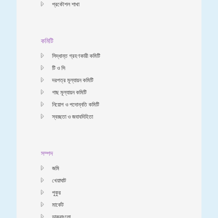
প্রকৌশল শাখা
কমিটি
সিদ্ধান্ত গ্রহণকারী কমিটি
টি ও সি
দরপত্র মূল্যায়ন কমিটি
গাছ মূল্যায়ন কমিটি
নিয়োগ ও পদোন্নতি কমিটি
স্বচ্ছতা ও জবাবদিহিতা
সম্পদ
জমি
খেয়াঘাট
পুকুর
মার্কেট
ডাকবাংলো