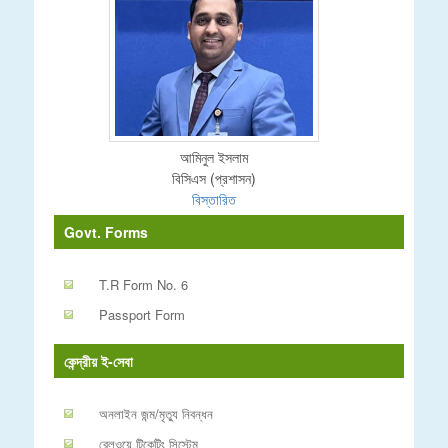
আমিনুল ইসলাম
বিসিএস (প্রশাসন)
বিস্তারিত
Govt. Forms
T.R Form No. 6
Passport Form
কেন্দ্রীয় ই-সেবা
অনলাইন জন্ম/মৃত্যু নিবন্ধন
রেলওয়ে টিকেটিং সিস্টেম