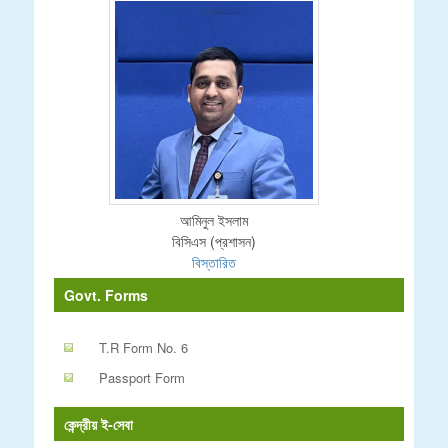
আমিনুল ইসলাম
বিসিএস (প্রশাসন)
বিস্তারিত
Govt. Forms
T.R Form No. 6
Passport Form
কেন্দ্রীয় ই-সেবা