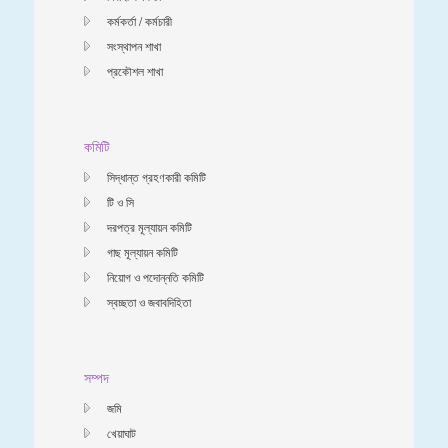
কর্মকর্তা / কর্মচারী
সংস্থাপন শাখা
প্রকৌশল শাখা
কমিটি
সিদ্ধান্ত গ্রহণকারী কমিটি
টি ও সি
দরপত্র মূল্যায়ন কমিটি
গাছ মূল্যায়ন কমিটি
নিয়োগ ও পদোন্নতি কমিটি
স্বচ্ছতা ও জবাবদিহিতা
সম্পদ
জমি
খেয়াঘাট