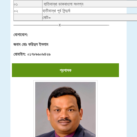
০১
হাতিবান্ধা ডাকবাংলো সংলগ্ন
০২
হাতীবান্ধা পূর্ব সিন্দুর্না
মোট=
——————————–x———————————-
যোগাযোগ:
জনাব মোঃ ফরিদুল ইসলাম
মোবাইল: ০১৭৮৯৬০৯৪২৬
প্রশাসক