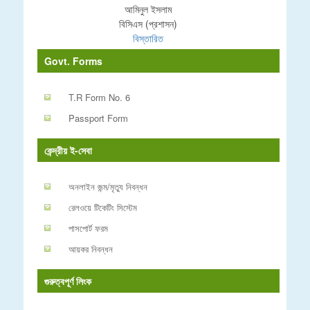
আমিনুল ইসলাম
বিসিএস (প্রশাসন)
বিস্তারিত
Govt. Forms
T.R Form No. 6
Passport Form
কেন্দ্রীয় ই-সেবা
অনলাইন জন্ম/মৃত্যু নিবন্ধন
রেলওয়ে টিকেটিং সিস্টেম
পাসপোর্ট ফরম
আয়কর নিবন্ধন
গুরুত্বপূর্ণ লিংক