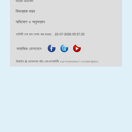
ওয়েব এডমিন
ফিডব্যাক ফরম
অভিযোগ ও অনুসন্ধান
সাইটটি শেষ হাল-নাগাদ করা হয়েছে:
22-07-2026 05:37:20
সামাজিক যোগাযোগ
ডিজাইন & ডেভেলপড বাইঃ এফএলআইটিঃ ০১৮৭২৭৮৮৫৯২ / ০১৭২৯৭২৪২৩২