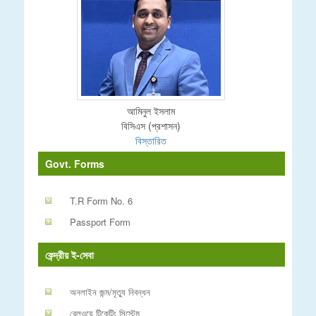
আমিনুল ইসলাম
বিসিএস (প্রশাসন)
বিস্তারিত
Govt. Forms
T.R Form No. 6
Passport Form
কেন্দ্রীয় ই-সেবা
অনলাইন জন্ম/মৃত্যু নিবন্ধন
রেলওয়ে টিকেটিং সিস্টেম