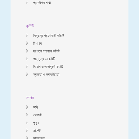
প্রকৌশল শাখা
কমিটি
সিদ্ধান্ত গ্রহণকারী কমিটি
টি ও সি
দরপত্র মূল্যায়ন কমিটি
গাছ মূল্যায়ন কমিটি
নিয়োগ ও পদোন্নতি কমিটি
স্বচ্ছতা ও জবাবদিহিতা
সম্পদ
জমি
খেয়াঘাট
পুকুর
মার্কেট
ডাকবাংলো