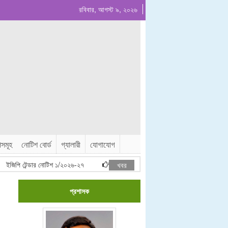
রবিবার, আগস্ট ৯, ২০২৬
পসমূহ
নোটিশ বোর্ড
গ্যালারী
যোগাযোগ
জিপি টেন্ডার নোটিশ ১/২০২৬-২৭
নতুন ঠিকাদার লাইসেন্স তালিকাভুক্তির মুল্যায়ন করণ শ
খবর
প্রশাসক