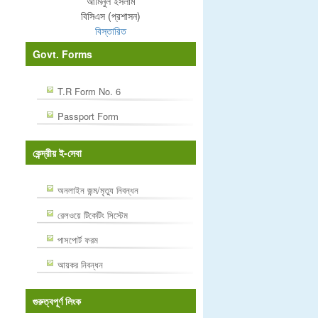
আমিনুল ইসলাম
বিসিএস (প্রশাসন)
বিস্তারিত
Govt. Forms
T.R Form No. 6
Passport Form
কেন্দ্রীয় ই-সেবা
অনলাইন জন্ম/মৃত্যু নিবন্ধন
রেলওয়ে টিকেটিং সিস্টেম
পাসপোর্ট ফরম
আয়কর নিবন্ধন
গুরুত্বপূর্ণ লিংক